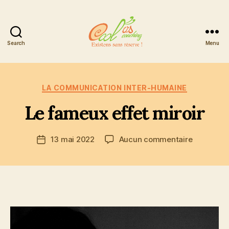
Search
Menu
Cool'us
Coaching
Catégories
LA COMMUNICATION INTER-HUMAINE
Le fameux effet miroir
sur
13 mai 2022
Aucun commentaire
Date
Le
de
fameux
l’article
effet
miroir