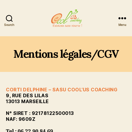
Search
Menu
Cool'us
Coaching
Mentions légales/CGV
CORTI DELPHINE – SASU COOL’US COACHING
9, RUE DES LILAS
13013 MARSEILLE
N° SIRET : 92178122500013
NAF: 9609Z
Tel : 06.22.90.84.69