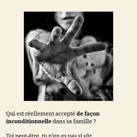
:
quand
l’amour
a
des
conditions
Qui est réellement accepté
de façon
inconditionnelle
dans sa famille ?
Toi peut-être, tu n’en es pas si sûr.