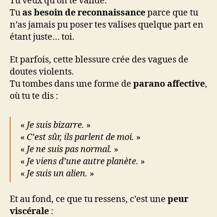
Tu veux qu’on te valide.
Tu
as besoin de reconnaissance
parce que tu
n’as jamais pu poser tes valises quelque part en
étant juste… toi.
Et parfois, cette blessure crée des vagues de
doutes violents.
Tu tombes dans une forme de
parano affective
,
où tu te dis :
«
Je suis bizarre.
»
«
C’est sûr, ils parlent de moi.
»
«
Je ne suis pas normal.
»
«
Je viens d’une autre planète.
»
«
Je suis un alien.
»
Et au fond, ce que tu ressens, c’est une
peur
viscérale
: