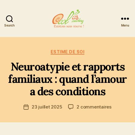
Search
Menu
Cool'us
Coaching
Catégories
ESTIME DE SOI
Neuroatypie et rapports
familiaux : quand l’amour
a des conditions
sur
23 juillet 2025
2 commentaires
Date
Neuroatyp
de
et
l’article
rapports
familiaux